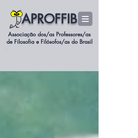
APROFFIB
Associação dos/as Professores/as
de Filosofia e Filósofos/as do Brasil
Associe-se
Notícias Gerais