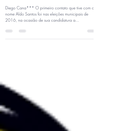
A História os absolverá, Aldo
dos Santos e Camila Alves.
Diego Cana*** O primeiro contato que tive com o
nome Aldo Santos foi nas eleições municipais de
2016, na ocasião de sua candidatura a...