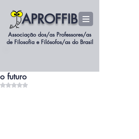
APROFFIB
Associação dos/as Professores/as
de Filosofia e Filósofos/as do Brasil
siteaproffib
Associe-se
28 de mai. de 2025
2 min de leitura
A África entre o passado e
o futuro
Avaliado com NaN de 5 estrelas.