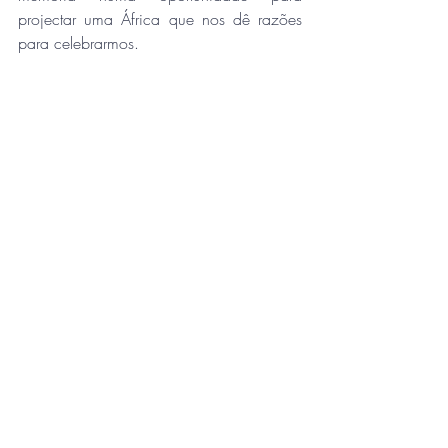
projectar uma África que nos dê razões 
para celebrarmos.
Severino Ngoenha & Ergimino Mucale.
Posts recentes
Ver tudo