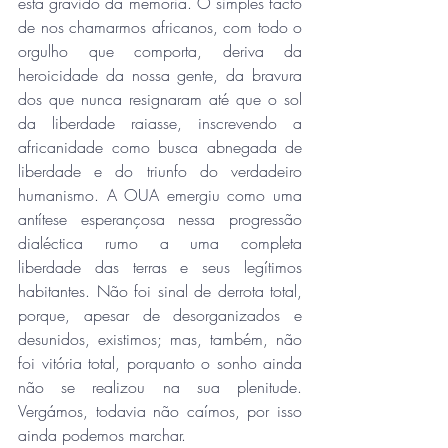
está grávido da memória. O simples facto 
de nos chamarmos africanos, com todo o 
orgulho que comporta, deriva da 
heroicidade da nossa gente, da bravura 
dos que nunca resignaram até que o sol 
da liberdade raiasse, inscrevendo a 
africanidade como busca abnegada de 
liberdade e do triunfo do verdadeiro 
humanismo. A OUA emergiu como uma 
antítese esperançosa nessa progressão 
dialéctica rumo a uma completa 
liberdade das terras e seus legítimos 
habitantes. Não foi sinal de derrota total, 
porque, apesar de desorganizados e 
desunidos, existimos; mas, também, não 
foi vitória total, porquanto o sonho ainda 
não se realizou na sua plenitude. 
Vergámos, todavia não caímos, por isso 
ainda podemos marchar.