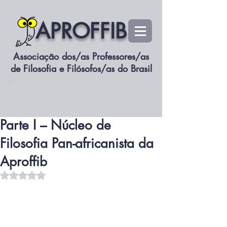
APROFFIB
Associação dos/as Professores/as
de Filosofia e Filósofos/as do Brasil
siteaproffib
Associe-se
30 de out. de 2025
2 min de leitura
A invenção das mulheres –
Parte I – Núcleo de
Filosofia Pan-africanista da
Aproffib
Avaliado com NaN de 5 estrelas.