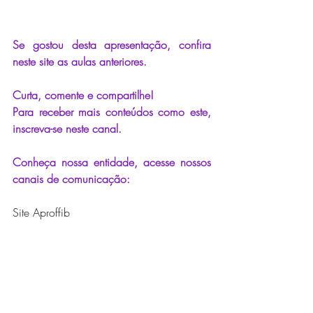
Se gostou desta apresentação, confira 
neste site as aulas anteriores.
Curta, comente e compartilhe!
Para receber mais conteúdos como este, 
inscreva-se neste canal.
Conheça nossa entidade, acesse nossos 
canais de comunicação:
Site Aproffib
www.aproffib.com.br
Instagram 
@aproffib5798
Facebook
https://www.facebook.com/aproffib