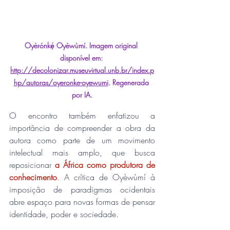
Oyèrónkẹ́ Oyèwùmí.
Imagem original 
disponível em: 
http://decolonizar.museuvirtual.unb.br/index.p
hp/autoras/oyeronke-oyewumi
. Regenerada 
por IA.
O encontro também enfatizou a 
importância de compreender a obra da 
autora como parte de um movimento 
intelectual mais amplo, que busca 
reposicionar 
a África como produtora de 
conhecimento
. A crítica de Oyèwùmí à 
imposição de paradigmas ocidentais 
abre espaço para novas formas de pensar 
identidade, poder e sociedade.