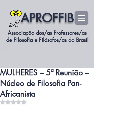
APROFFIB
Associação dos/as Professores/as
de Filosofia e Filósofos/as do Brasil
siteaproffib
Associe-se
26 de nov. de 2025
2 min de leitura
A INVENCÃO DAS
MULHERES – 5ª Reunião –
Núcleo de Filosofia Pan-
Africanista
Avaliado com NaN de 5 estrelas.