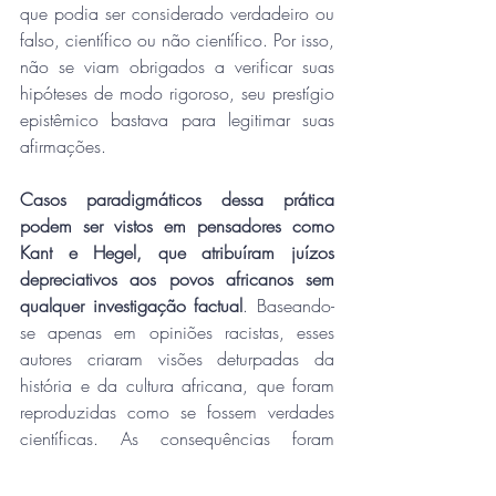
que podia ser considerado verdadeiro ou 
falso, científico ou não científico. Por isso, 
não se viam obrigados a verificar suas 
hipóteses de modo rigoroso, seu prestígio 
epistêmico bastava para legitimar suas 
afirmações.
Casos paradigmáticos dessa prática 
podem ser vistos em pensadores como 
Kant e Hegel, que atribuíram juízos 
depreciativos aos povos africanos sem 
qualquer investigação factual
. Baseando-
se apenas em opiniões racistas, esses 
autores criaram visões deturpadas da 
história e da cultura africana, que foram 
reproduzidas como se fossem verdades 
científicas. As consequências foram 
desastrosas: produziram falácias 
grotescas, revestidas de erudição, que 