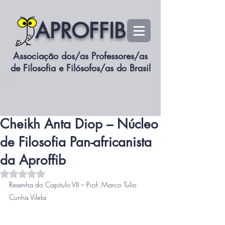
APROFFIB
Associação dos/as Professores/as
de Filosofia e Filósofos/as do Brasil
siteaproffib
Associe-se
20 de jul. de 2025
5 min de leitura
IX Reunião de Estudos de
Cheikh Anta Diop – Núcleo
de Filosofia Pan-africanista
da Aproffib
Avaliado com NaN de 5 estrelas.
Resenha do Capitulo VII – Prof. Marco Tulio 
Cunha Vilela