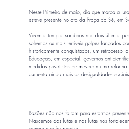
Neste Primeiro de maio, dia que marca a lut
esteve presente no ato da Praça da Sé, em S
Vivemos tempos sombrios nos dois últimos per
sofremos os mais terríveis golpes lançados co
historicamente conquistados, um retrocesso 
Educação, em especial, governos anticientifici
medidas privatistas promoveram uma reforma
aumenta ainda mais as desigualdades sociais
Razões não nos faltam para estarmos presentes
Nascemos das lutas e nas lutas nos fortalece
sempre que for preciso. 