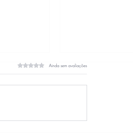
Avaliado com 0 de 5 estrelas.
Ainda sem avaliações
ÃO DAS
A INVENCÃO DAS
 6ª Reunião –
MULHERES – 5ª Reunião –
losofia Pan-
Núcleo de Filosofia Pan-
Africanista