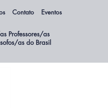
os
Contato
Eventos
as Professores/as
ósofos/as do Brasil
ssocie-se