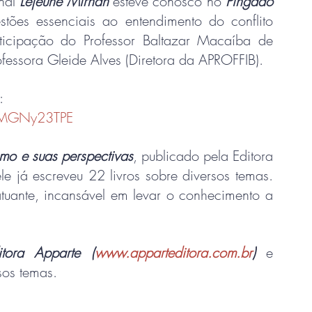
nal 
Lejeune Mirhan
 esteve conosco no 
Pingado 
stões essenciais ao entendimento do conflito 
ticipação do Professor Baltazar Macaíba de 
ofessora Gleide Alves (Diretora da APROFFIB).
:
9MGNy23TPE
ismo e suas perspectivas
, publicado pela Editora 
e já escreveu 22 livros sobre diversos temas. 
atuante, incansável em levar o conhecimento a 
itora Apparte (
www.apparteditora.com.br
)
 e 
sos temas.