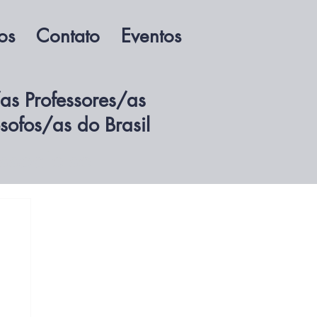
os
Contato
Eventos
as Professores/as
ósofos/as do Brasil
ssocie-se