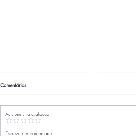
Comentários
Adicione uma avaliação
Esquerda e D
Um Ensaio sobre Paredes-
Escreva um comentário