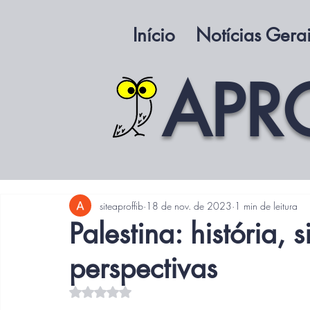
Início
Notícias Gera
APR
siteaproffib
18 de nov. de 2023
1 min de leitura
Palestina: história, 
perspectivas
Avaliado com NaN de 5 estrelas.