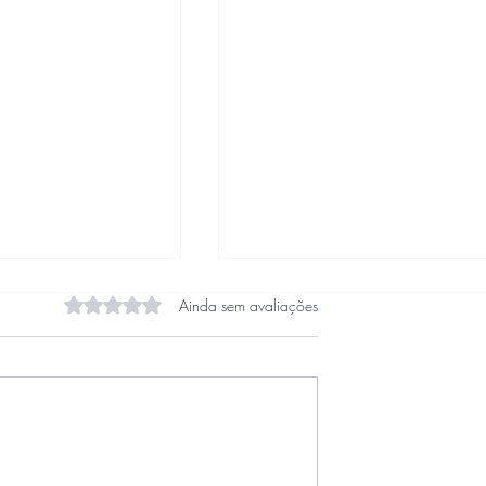
Avaliado com 0 de 5 estrelas.
Ainda sem avaliações
ireita
Livros da Platô Editorial - pa