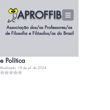
APROFFIB
Associação dos/as Professores/as
de Filosofia e Filósofos/as do Brasil
siteaproffib
Associe-se
8 de jun. de 2024
1 min de leitura
Racismo Estrutural: Racismo
e Política
Atualizado:
19 de jul. de 2024
Avaliado com NaN de 5 estrelas.