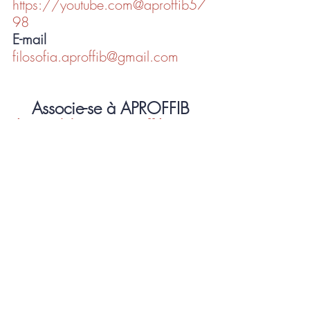
https://youtube.com@aproffib57
98
E-mail
filosofia.aproffib@gmail.com
Associe-se à APROFFIB
https://www.aproffib.com.
br/associe-se
Núcleos
Publicação da APROFFIB
Posts recentes
Ver tudo