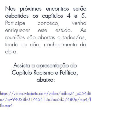
Nos próximos encontros serão 
debatidos os capítulos 4 e 5
. 
Participe conosco, venha 
enriquecer este estudo. As 
reuniões são abertas a todos/as, 
tendo ou não, conhecimento da 
obra.
Assista a apresentação do 
Capítulo Racismo e Política, 
abaixo:
https://video.wixstatic.com/video/bdba24_e654d8
a77a994028b01745413a3ae6d5/480p/mp4/f
ile.mp4