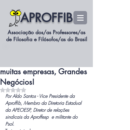
APROFFIB
Associação dos/as Professores/as
de Filosofia e Filósofos/as do Brasil
siteaproffib
Associe-se
15 de ago. de 2023
2 min de leitura
Secretaria de Educação:
muitas empresas, Grandes
Negócios!
Avaliado com NaN de 5 estrelas.
Por Aldo Santos - Vice Presidente da 
Aproffib, Membro da Diretoria Estadual 
da APEOESP, Diretor de relações 
sindicais da Aproffesp  e militante do 
Psol.