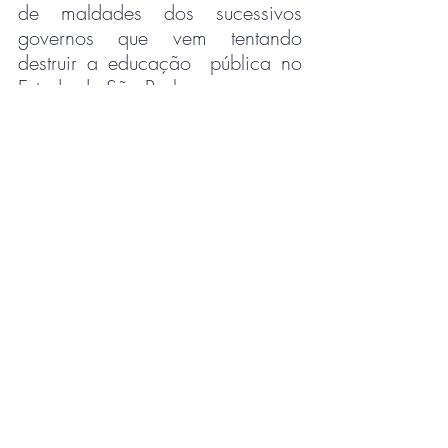
de maldades dos sucessivos 
governos que vem tentando 
destruir a educação  pública no 
Estado de São Paulo.
LUTAR, RESISTIR E 
DERROTAR O 
NEOFASCISMO É 
PRECISO!
Publicação da APROFFIB