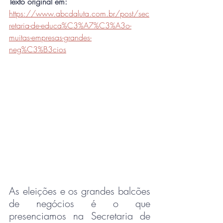
Texto original em: 
https://www.abcdaluta.com.br/post/sec
retaria-de-educa%C3%A7%C3%A3o-
muitas-empresas-grandes-
neg%C3%B3cios
As eleições e os grandes balcões 
de negócios é o que 
presenciamos na Secretaria de 