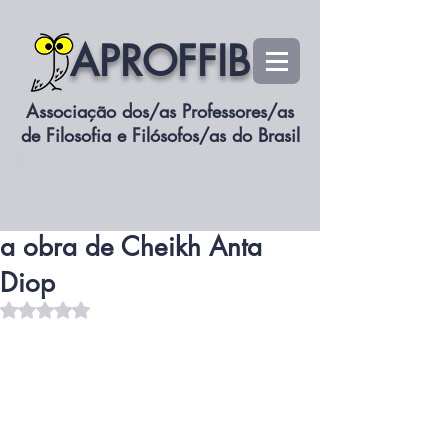
APROFFIB
Associação dos/as Professores/as
de Filosofia e Filósofos/as do Brasil
siteaproffib
Associe-se
18 de jun. de 2025
2 min de leitura
V Reunião de Estudos sobre
a obra de Cheikh Anta
Diop
Avaliado com NaN de 5 estrelas.