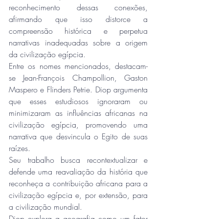
reconhecimento dessas conexões, 
afirmando que isso distorce a 
compreensão histórica e perpetua 
narrativas inadequadas sobre a origem 
da civilização egípcia. 
Entre os nomes mencionados, destacam-
se Jean-François Champollion, Gaston 
Maspero e Flinders Petrie. Diop argumenta 
que esses estudiosos ignoraram ou 
minimizaram as influências africanas na 
civilização egípcia, promovendo uma 
narrativa que desvincula o Egito de suas 
raízes. 
Seu trabalho busca recontextualizar e 
defende uma reavaliação da história que 
reconheça a contribuição africana para a 
civilização egípcia e, por extensão, para 
a civilização mundial.
Diop explora a geografia como um fator 