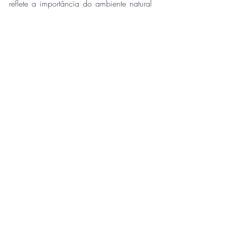
reflete a importância do ambiente natural 
na formação das estruturas sociais, 
políticas e culturais do Egito antigo.
Conheça nossa história no artigo "Quem 
somos"
Visite nosso site e também nossas páginas 
no Facebook, Instagram e YouTube
Filie-se à APROFFIB
Núcleos
Posts recentes
Ver tudo