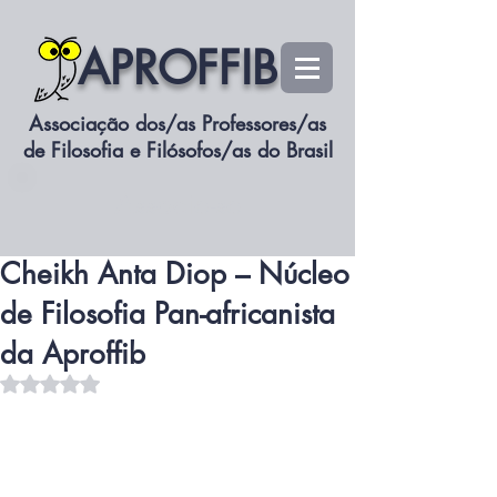
APROFFIB
Associação dos/as Professores/as
de Filosofia e Filósofos/as do Brasil
siteaproffib
Associe-se
23 de jul. de 2025
2 min de leitura
X Reunião de Estudos de
Cheikh Anta Diop – Núcleo
de Filosofia Pan-africanista
da Aproffib
Avaliado com NaN de 5 estrelas.