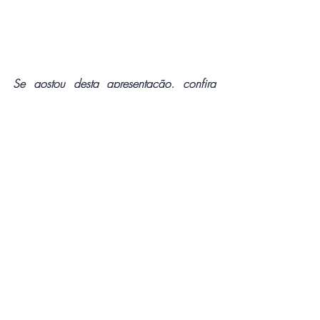
Se gostou desta apresentação, confira 
neste site as aulas anteriores.
Curta, comente e compartilhe!
Para receber mais conteúdos como este, 
inscreva-se neste canal.
Conheça nossa entidade, acesse nossos 
canais de comunicação:
Site Aproffib
www.aproffib.com.br
Instagram 
@aproffib5798