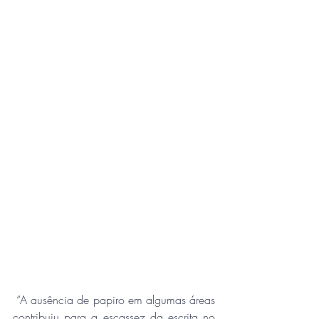
 “A ausência de papiro em algumas áreas 
contribuiu para a escassez da escrita no 