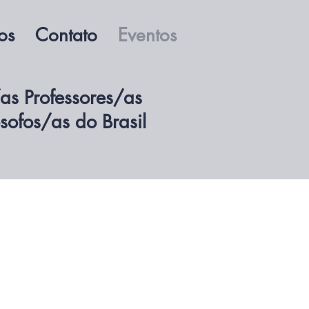
os
Contato
Eventos
as Professores/as
ósofos/as do Brasil
ssocie-se