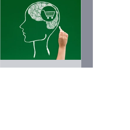
siteaproffib
Consumismo e sua relação
com a Neurociência
Desde o século XVIII com o início da
Segunda Fase da Revolução Industrial, as
sociedades passam por um processo de
transformação, ao...