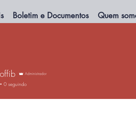
is
Boletim e Documentos
Quem som
OFFIB
Associação dos/
de Filosofia e Fil
A
offib
Administrador
0
seguindo