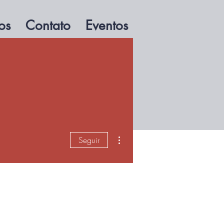
os
Contato
Eventos
as Professores/as
ósofos/as do Brasil
ssocie-se
Mais ações
Seguir