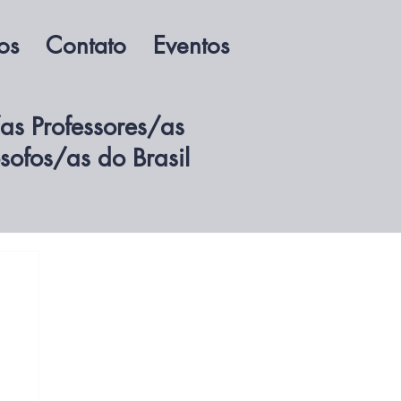
os
Contato
Eventos
as Professores/as
ósofos/as do Brasil
ssocie-se