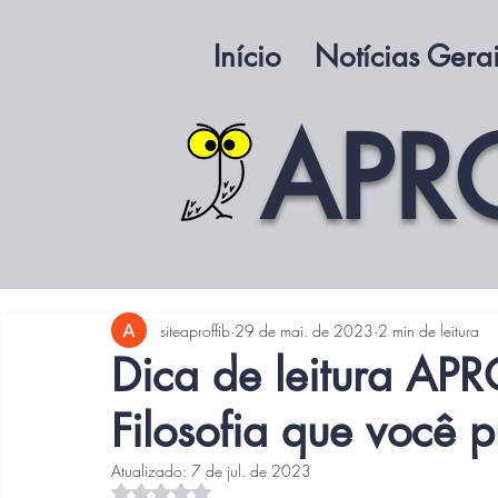
Início
Notícias Gera
APR
siteaproffib
29 de mai. de 2023
2 min de leitura
Dica de leitura APR
Filosofia que você 
Atualizado:
7 de jul. de 2023
Avaliado com NaN de 5 estrelas.