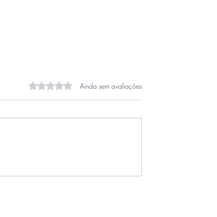
Avaliado com 0 de 5 estrelas.
Ainda sem avaliações
Esquerda e Direita
obre Paredes-
ue convocam a
dade das
ulturais