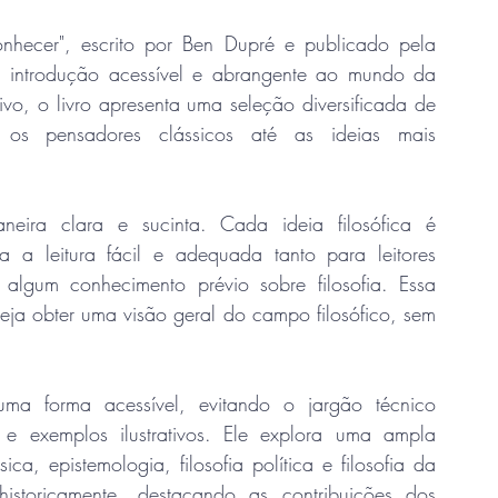
nhecer", escrito por Ben Dupré e publicado pela 
a introdução acessível e abrangente ao mundo da 
ivo, o livro apresenta uma seleção diversificada de 
de os pensadores clássicos até as ideias mais 
eira clara e sucinta. Cada ideia filosófica é 
a leitura fácil e adequada tanto para leitores 
algum conhecimento prévio sobre filosofia. Essa 
ja obter uma visão geral do campo filosófico, sem 
uma forma acessível, evitando o jargão técnico 
 e exemplos ilustrativos. Ele explora uma ampla 
ca, epistemologia, filosofia política e filosofia da 
istoricamente, destacando as contribuições dos 