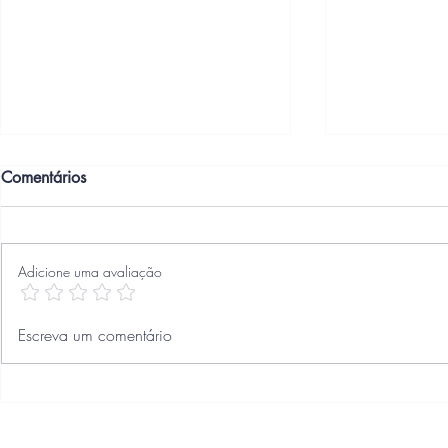
Comentários
Adicione uma avaliação
Palestina: história, sionismo e
Um Ensaio s
Escreva um comentário
suas perspectivas
Manifesto q
heterogenei
identidades c