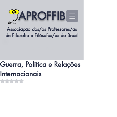
APROFFIB
Associação dos/as Professores/as
de Filosofia e Filósofos/as do Brasil
siteaproffib
Associe-se
19 de out. de 2023
1 min de leitura
A Questão Palestina:
Guerra, Política e Relações
Internacionais
Avaliado com NaN de 5 estrelas.