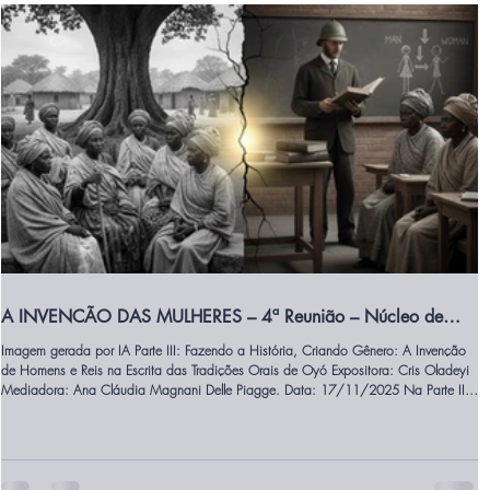
A INVENCÃO DAS MULHERES – 4ª Reunião – Núcleo de
Filosofia Pan-Africanista
Imagem gerada por IA Parte III: Fazendo a História, Criando Gênero: A Invenção
de Homens e Reis na Escrita das Tradições Orais de Oyó Expositora: Cris Oladeyi
Mediadora: Ana Cláudia Magnani Delle Piagge. Data: 17/11/2025 Na Parte III
de A Invenção das Mulheres, Oyèrónkẹ́ Oyěwùmí critica a imposição de categorias
de gênero ocidentais sobre sociedades africanas. A autora demonstra que, na
sociedade iorubá pré-colonial, as relações sociais eram organizadas principalmente
p