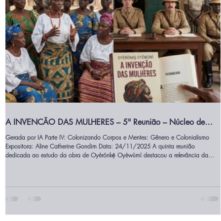
A INVENCÃO DAS MULHERES – 5ª Reunião – Núcleo de
Filosofia Pan-Africanista
Gerada por IA Parte IV: Colonizando Corpos e Mentes: Gênero e Colonialismo
Expositora: Aline Catherine Gondim Data: 24/11/2025 A quinta reunião
dedicada ao estudo da obra de Oyèrónkẹ́ Oyèwùmí destacou a relevância da
autora nigeriana no campo dos estudos africanos e da crítica pós-colonial. Sua
produção acadêmica questiona categorias ocidentais de gênero e identidade ,
propondo uma leitura enraizada nas cosmologias e estruturas sociais iorubás.
Gerado por IA Durante a