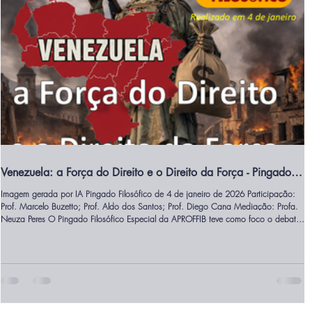
Venezuela: a Força do Direito e o Direito da Força - Pingado
Filosófico
Imagem gerada por IA Pingado Filosófico de 4 de janeiro de 2026 Participação:
Prof. Marcelo Buzetto; Prof. Aldo dos Santos; Prof. Diego Cana Mediação: Profa.
Neuza Peres O Pingado Filosófico Especial da APROFFIB teve como foco o debate
sobre a recente agressão estadunidense contra a Venezuela , tendo como pontos
centrais: A Venezuela se tornou palco de uma disputa geopolítica central, na qual
os Estados Unidos exercem forte pressão por meio de sanções econômicas e apoio
a