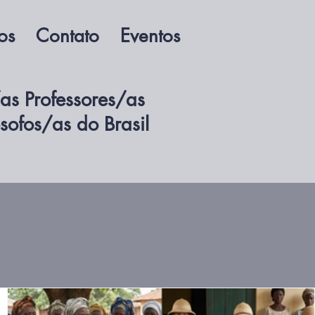
os
Contato
Eventos
as Professores/as
ósofos/as do Brasil
ssocie-se